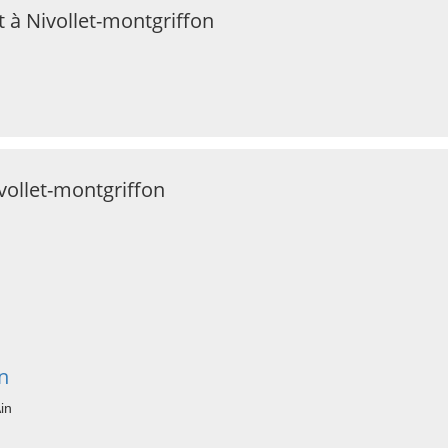
 à Nivollet-montgriffon
vollet-montgriffon
n
in