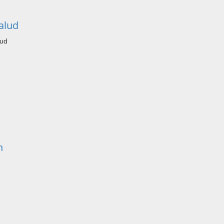
alud
lud
n