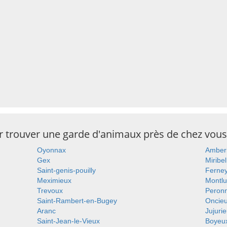
ur trouver une garde d'animaux près de chez vous
Oyonnax
Amber
Gex
Miribel
Saint-genis-pouilly
Ferney
Meximieux
Montlu
Trevoux
Peron
Saint-Rambert-en-Bugey
Oncie
Aranc
Jujuri
Saint-Jean-le-Vieux
Boyeu