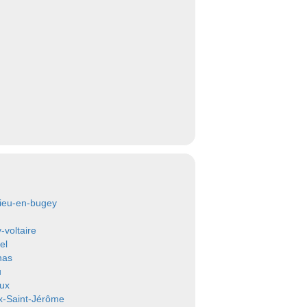
ieu-en-bugey
-voltaire
el
nas
u
eux
x-Saint-Jérôme