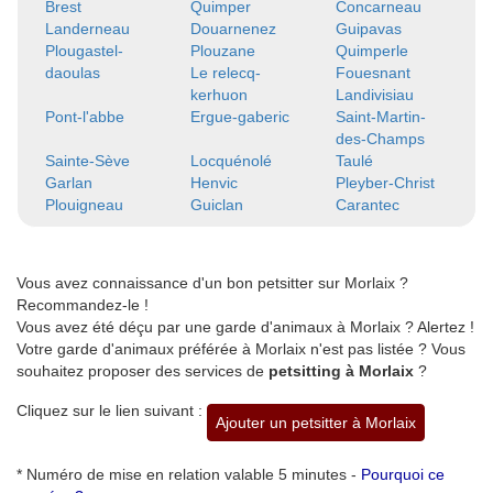
Brest
Quimper
Concarneau
Landerneau
Douarnenez
Guipavas
Plougastel-
Plouzane
Quimperle
daoulas
Le relecq-
Fouesnant
kerhuon
Landivisiau
Pont-l'abbe
Ergue-gaberic
Saint-Martin-
des-Champs
Sainte-Sève
Locquénolé
Taulé
Garlan
Henvic
Pleyber-Christ
Plouigneau
Guiclan
Carantec
Vous avez connaissance d'un bon petsitter sur Morlaix ?
Recommandez-le !
Vous avez été déçu par une garde d'animaux à Morlaix ? Alertez !
Votre garde d'animaux préférée à Morlaix n'est pas listée ? Vous
souhaitez proposer des services de
petsitting à Morlaix
?
Cliquez sur le lien suivant :
Ajouter un petsitter à Morlaix
* Numéro de mise en relation valable 5 minutes -
Pourquoi ce