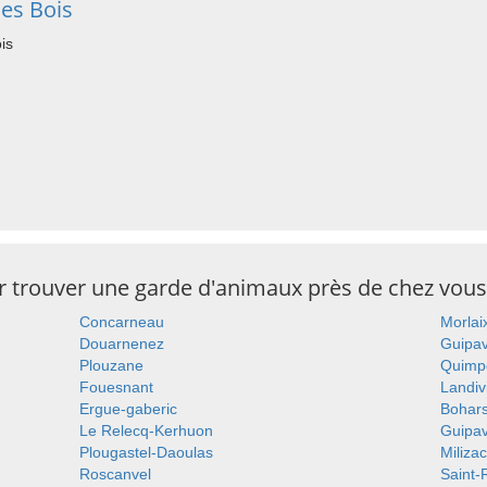
es Bois
is
ur trouver une garde d'animaux près de chez vous
Concarneau
Morlai
Douarnenez
Guipa
Plouzane
Quimp
Fouesnant
Landiv
Ergue-gaberic
Bohar
Le Relecq-Kerhuon
Guipa
Plougastel-Daoulas
Miliza
Roscanvel
Saint