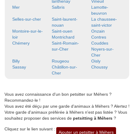
lanthenay
Vineuil
Mer
Salbris
Lamotte-
beuvron
Selles-sur-cher
Saint-laurent-
La chaussee-
nouan
saint-victor
Montoire-sur-le-
Saint-ouen
Onzain
loir
Montrichard
Contres
Chémery
Saint-Romain-
Couddes
sur-Cher
Noyers-sur-
Cher
Billy
Rougeou
Oisly
Sassay
Châtillon-sur-
Choussy
Cher
Vous avez connaissance d'un bon petsitter sur Méhers ?
Recommandez-le !
Vous avez été déçu par une garde d'animaux à Méhers ? Alertez !
Votre garde d'animaux préférée à Méhers n'est pas listée ? Vous
souhaitez proposer des services de
petsitting à Méhers
?
Cliquez sur le lien suivant :
Ajouter un petsitter à Méhers