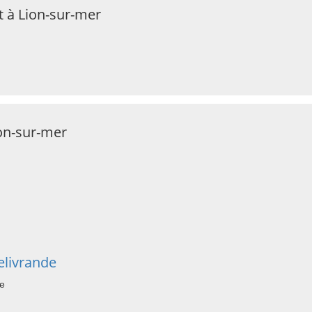
t à Lion-sur-mer
ion-sur-mer
livrande
de