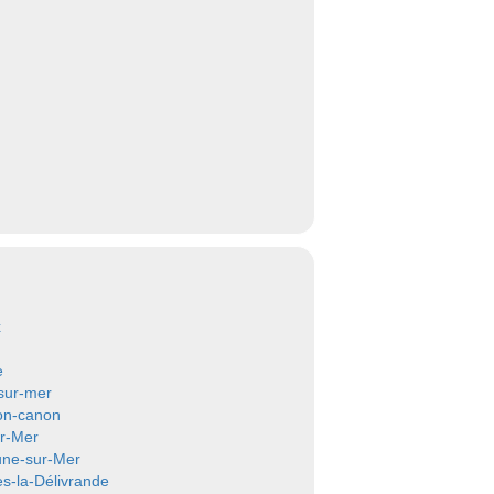
x
e
sur-mer
on-canon
r-Mer
une-sur-Mer
s-la-Délivrande