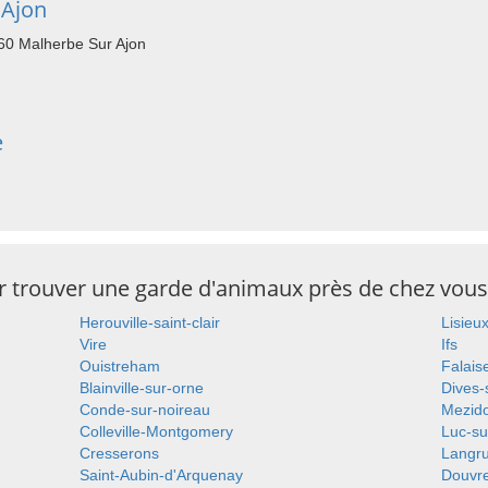
 Ajon
260 Malherbe Sur Ajon
e
ur trouver une garde d'animaux près de chez vous
Herouville-saint-clair
Lisieu
Vire
Ifs
Ouistreham
Falais
Blainville-sur-orne
Dives-
Conde-sur-noireau
Mezid
Colleville-Montgomery
Luc-su
Cresserons
Langr
Saint-Aubin-d'Arquenay
Douvre