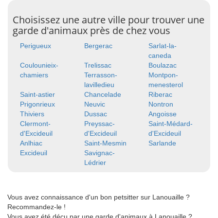
Choisissez une autre ville pour trouver une
garde d'animaux près de chez vous
Perigueux
Bergerac
Sarlat-la-
caneda
Coulounieix-
Trelissac
Boulazac
chamiers
Terrasson-
Montpon-
lavilledieu
menesterol
Saint-astier
Chancelade
Riberac
Prigonrieux
Neuvic
Nontron
Thiviers
Dussac
Angoisse
Clermont-
Preyssac-
Saint-Médard-
d'Excideuil
d'Excideuil
d'Excideuil
Anlhiac
Saint-Mesmin
Sarlande
Excideuil
Savignac-
Lédrier
Vous avez connaissance d'un bon petsitter sur Lanouaille ?
Recommandez-le !
Vous avez été déçu par une garde d'animaux à Lanouaille ?