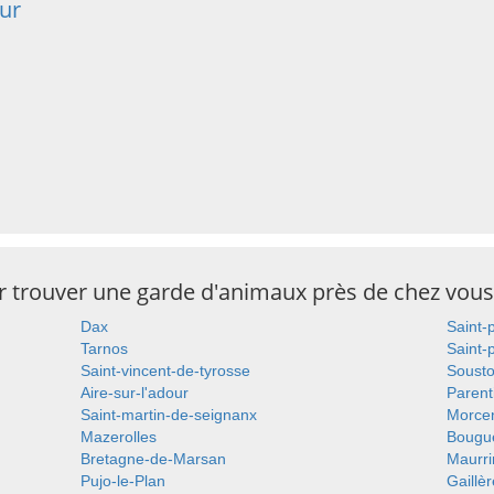
ur
ur trouver une garde d'animaux près de chez vous
Dax
Saint-
Tarnos
Saint-
Saint-vincent-de-tyrosse
Soust
Aire-sur-l'adour
Parent
Saint-martin-de-seignanx
Morce
Mazerolles
Bougu
Bretagne-de-Marsan
Maurri
Pujo-le-Plan
Gaillè