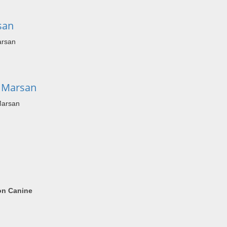
san
arsan
e Marsan
Marsan
ion Canine