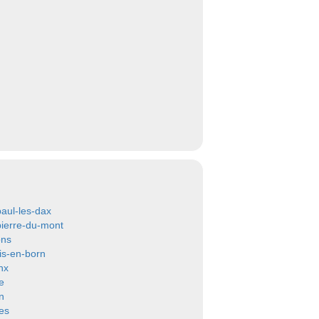
paul-les-dax
pierre-du-mont
ons
is-en-born
nx
e
n
res