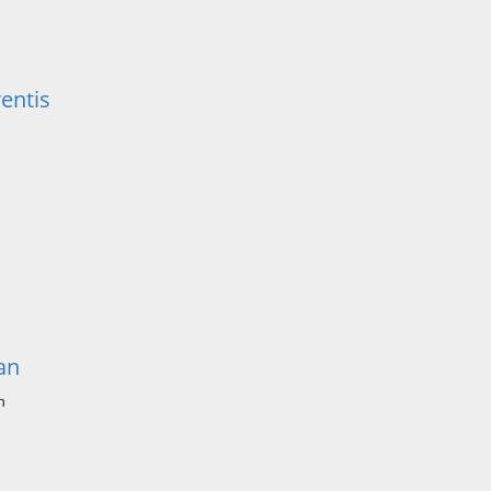
entis
an
n