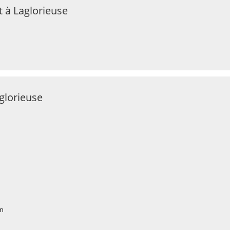
 à Laglorieuse
aglorieuse
an