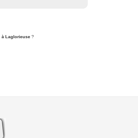
g à Laglorieuse
?