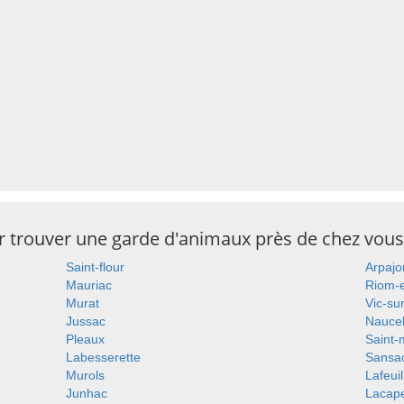
ur trouver une garde d'animaux près de chez vous
Saint-flour
Arpajo
Mauriac
Riom-
Murat
Vic-su
Jussac
Naucel
Pleaux
Saint-
Labesserette
Sansa
Murols
Lafeui
Junhac
Lacape