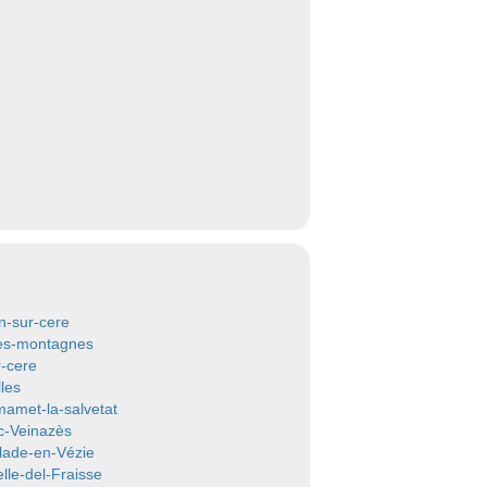
n-sur-cere
es-montagnes
r-cere
les
mamet-la-salvetat
c-Veinazès
llade-en-Vézie
lle-del-Fraisse