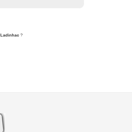
à Ladinhac
?