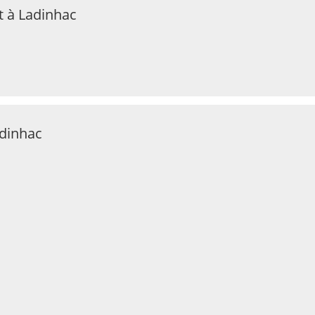
t à Ladinhac
adinhac