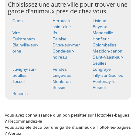
Choisissez une autre ville pour trouver une
garde d'animaux près de chez vous
Caen
Herouville-
Lisieux
saint-clair
Bayeux
Vire
Ifs
Mondeville
Ouistreham
Falaise
Honfleur
Blainville-sur-
Dives-sur-mer
Colombelles
orne
Conde-sur-
Mezidon-canon
noireau
Saint-Vaast-sur-
Seulles
Juvigny-sur-
Vendes
Longraye
Seulles
Lingèvres
Tilly-sur-Seulles
Tessel
Monts-en-
Fontenay-le-
Bessin
Pesnel
Bucéels
Vous avez connaissance d'un bon petsitter sur Hottot-les-bagues
? Recommandez-le !
Vous avez été déçu par une garde d'animaux à Hottot-les-bagues
? Alertez !