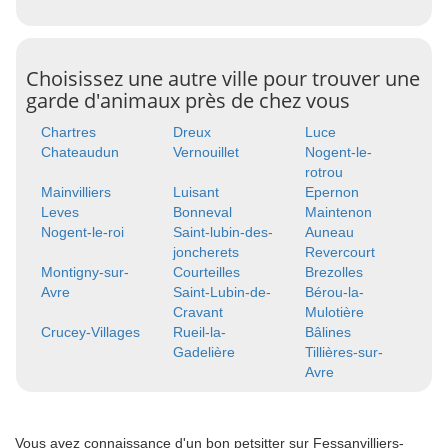
Choisissez une autre ville pour trouver une
garde d'animaux près de chez vous
Chartres
Dreux
Luce
Chateaudun
Vernouillet
Nogent-le-
rotrou
Mainvilliers
Luisant
Epernon
Leves
Bonneval
Maintenon
Nogent-le-roi
Saint-lubin-des-
Auneau
joncherets
Revercourt
Montigny-sur-
Courteilles
Brezolles
Avre
Saint-Lubin-de-
Bérou-la-
Cravant
Mulotière
Crucey-Villages
Rueil-la-
Bâlines
Gadelière
Tillières-sur-
Avre
Vous avez connaissance d'un bon petsitter sur Fessanvilliers-