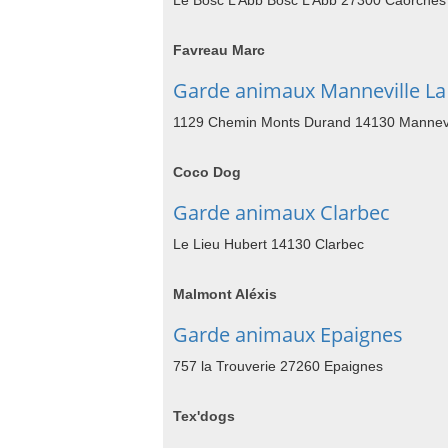
Le Bosc L Abb Bosc L Abb 27300 Caorches 
Favreau Marc
Garde animaux Manneville La
1129 Chemin Monts Durand 14130 Mannevil
Coco Dog
Garde animaux Clarbec
Le Lieu Hubert 14130 Clarbec
Malmont Aléxis
Garde animaux Epaignes
757 la Trouverie 27260 Epaignes
Tex'dogs