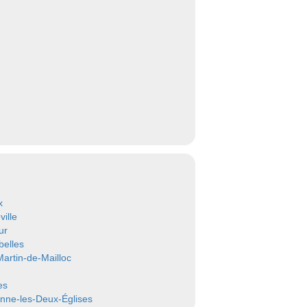
x
ille
ur
elles
Martin-de-Mailloc
es
nne-les-Deux-Églises