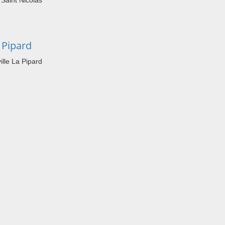
Saint Nicolas
 Pipard
le La Pipard