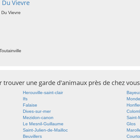
 Du Vievre
 Du Vievre
outainville
ur trouver une garde d'animaux près de chez vous
Herouville-saint-clair
Bayeu
Ifs
Mondev
Falaise
Honfle
Dives-sur-mer
Colomb
Mezidon-canon
Saint-
Le Mesnil-Guillaume
Glos
Saint-Julien-de-Mailloc
Maroll
Beuvillers
Courto