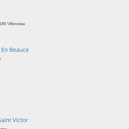
190 Villorceau
 En Beauce
e
int Victor