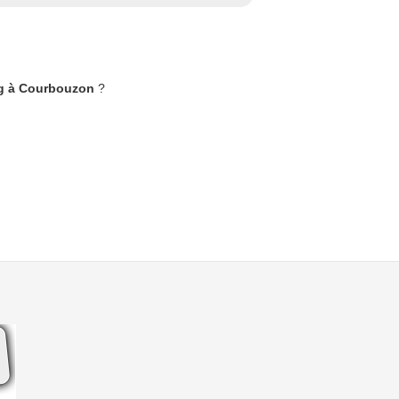
ng à Courbouzon
?