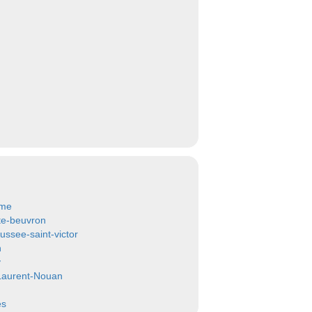
ome
te-beuvron
ussee-saint-victor
n
y
Laurent-Nouan
es