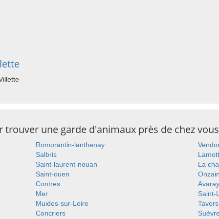
lette
illette
ur trouver une garde d'animaux près de chez vous
Romorantin-lanthenay
Vend
Salbris
Lamot
Saint-laurent-nouan
La cha
Saint-ouen
Onzai
Contres
Avara
Mer
Saint-
Muides-sur-Loire
Tavers
Concriers
Suèvr