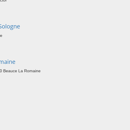
ctor
Sologne
ne
omaine
40 Beauce La Romaine