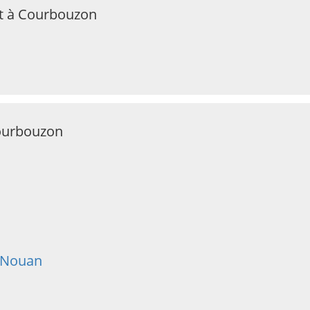
at à Courbouzon
Courbouzon
 Nouan
n