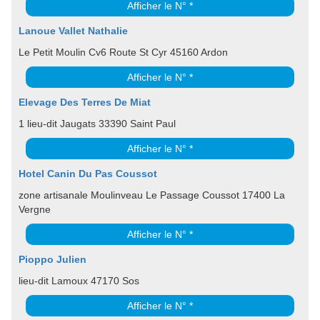
Afficher le N° *
Lanoue Vallet Nathalie
Le Petit Moulin Cv6 Route St Cyr 45160 Ardon
Afficher le N° *
Elevage Des Terres De Miat
1 lieu-dit Jaugats 33390 Saint Paul
Afficher le N° *
Hotel Canin Du Pas Coussot
zone artisanale Moulinveau Le Passage Coussot 17400 La
Vergne
Afficher le N° *
Pioppo Julien
lieu-dit Lamoux 47170 Sos
Afficher le N° *