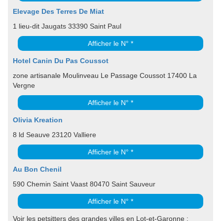
Elevage Des Terres De Miat
1 lieu-dit Jaugats 33390 Saint Paul
Afficher le N° *
Hotel Canin Du Pas Coussot
zone artisanale Moulinveau Le Passage Coussot 17400 La
Vergne
Afficher le N° *
Olivia Kreation
8 ld Seauve 23120 Valliere
Afficher le N° *
Au Bon Chenil
590 Chemin Saint Vaast 80470 Saint Sauveur
Afficher le N° *
Voir les petsitters des grandes villes en Lot-et-Garonne :