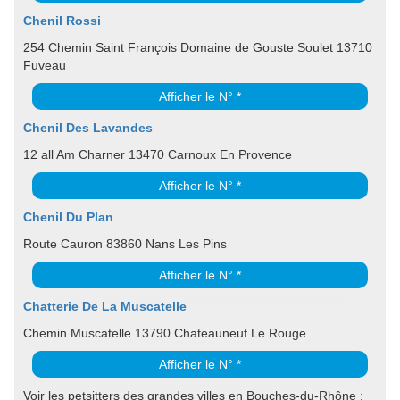
Chenil Rossi
254 Chemin Saint François Domaine de Gouste Soulet 13710
Fuveau
Afficher le N° *
Chenil Des Lavandes
12 all Am Charner 13470 Carnoux En Provence
Afficher le N° *
Chenil Du Plan
Route Cauron 83860 Nans Les Pins
Afficher le N° *
Chatterie De La Muscatelle
Chemin Muscatelle 13790 Chateauneuf Le Rouge
Afficher le N° *
Voir les petsitters des grandes villes en Bouches-du-Rhône :