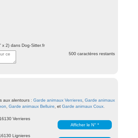
 x 2) dans Dog-Sitter.fr
500
caractères restants
s aux alentours :
Garde animaux Verrieres
,
Garde animaux
eon
,
Garde animaux Belluire
, et
Garde animaux Coux
.
6130 Verrieres
Afficher le N° *
6130 Lignieres