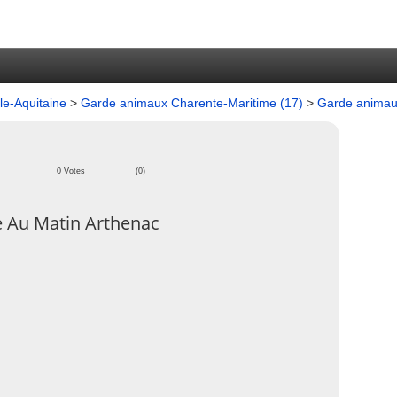
e-Aquitaine
>
Garde animaux Charente-Maritime (17)
>
Garde animau
0 Votes
(0)
 Au Matin Arthenac