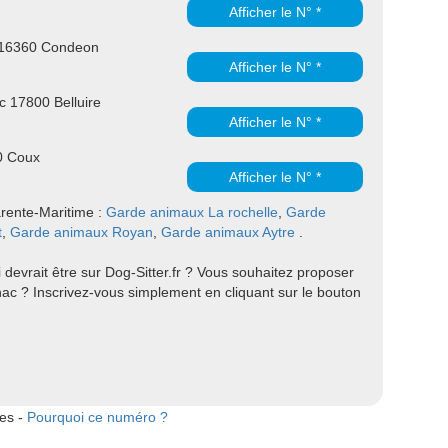
Afficher le N° *
 16360 Condeon
Afficher le N° *
 17800 Belluire
Afficher le N° *
0 Coux
Afficher le N° *
arente-Maritime :
Garde animaux La rochelle
,
Garde
t
,
Garde animaux Royan
,
Garde animaux Aytre
.
 devrait être sur Dog-Sitter.fr ? Vous souhaitez proposer
ac ? Inscrivez-vous simplement en cliquant sur le bouton
tes -
Pourquoi ce numéro ?