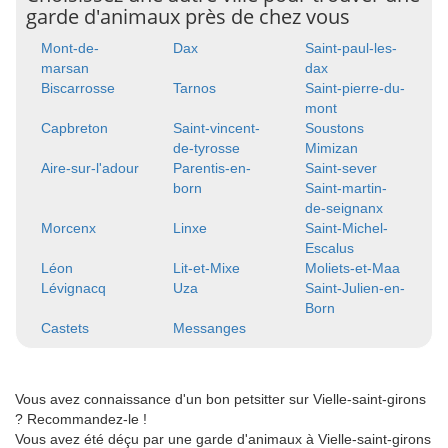
garde d'animaux près de chez vous
Mont-de-
Dax
Saint-paul-les-
marsan
dax
Biscarrosse
Tarnos
Saint-pierre-du-
mont
Capbreton
Saint-vincent-
Soustons
de-tyrosse
Mimizan
Aire-sur-l'adour
Parentis-en-
Saint-sever
born
Saint-martin-
de-seignanx
Morcenx
Linxe
Saint-Michel-
Escalus
Léon
Lit-et-Mixe
Moliets-et-Maa
Lévignacq
Uza
Saint-Julien-en-
Born
Castets
Messanges
Vous avez connaissance d'un bon petsitter sur Vielle-saint-girons
? Recommandez-le !
Vous avez été déçu par une garde d'animaux à Vielle-saint-girons