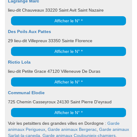
Lagrange Marc
lieu-dit Chauveaux 33220 Saint Avit Saint Nazaire
Afficher le N° *
Des Poils Aux Pattes
29 lieu-dit Villepreux 33350 Sainte Florence
Afficher le N° *
Rictio Lola
lieu-dit Petite Grace 47120 Villeneuve De Duras
Afficher le N° *
Communal Elodie
725 Chemin Casseyroux 24130 Saint Pierre D'eyraud
Afficher le N° *
Voir les petsitters des grandes villes en Dordogne :
Garde
animaux Perigueux
,
Garde animaux Bergerac
,
Garde animaux
Sarlat-la-caneda
,
Garde animaux Coulounieix-chamiers
,