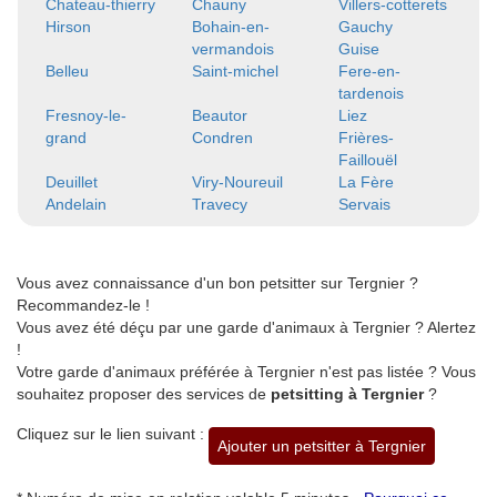
Chateau-thierry
Chauny
Villers-cotterets
Hirson
Bohain-en-
Gauchy
vermandois
Guise
Belleu
Saint-michel
Fere-en-
tardenois
Fresnoy-le-
Beautor
Liez
grand
Condren
Frières-
Faillouël
Deuillet
Viry-Noureuil
La Fère
Andelain
Travecy
Servais
Vous avez connaissance d'un bon petsitter sur Tergnier ?
Recommandez-le !
Vous avez été déçu par une garde d'animaux à Tergnier ? Alertez
!
Votre garde d'animaux préférée à Tergnier n'est pas listée ? Vous
souhaitez proposer des services de
petsitting à Tergnier
?
Cliquez sur le lien suivant :
Ajouter un petsitter à Tergnier