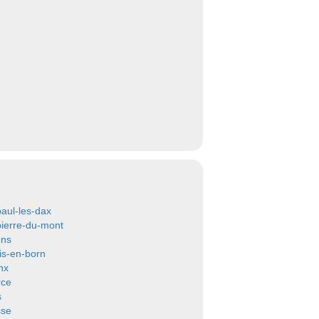
paul-les-dax
pierre-du-mont
ons
is-en-born
nx
rce
s
sse