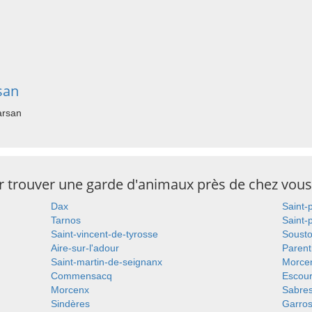
san
arsan
ur trouver une garde d'animaux près de chez vous
Dax
Saint-
Tarnos
Saint-
Saint-vincent-de-tyrosse
Soust
Aire-sur-l'adour
Parent
Saint-martin-de-seignanx
Morce
Commensacq
Escou
Morcenx
Sabre
Sindères
Garro