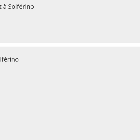
 à Solférino
lférino