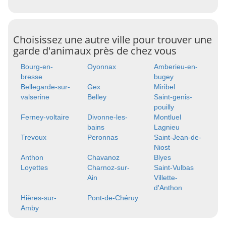
Choisissez une autre ville pour trouver une
garde d'animaux près de chez vous
Bourg-en-
Oyonnax
Amberieu-en-
bresse
bugey
Bellegarde-sur-
Gex
Miribel
valserine
Belley
Saint-genis-
pouilly
Ferney-voltaire
Divonne-les-
Montluel
bains
Lagnieu
Trevoux
Peronnas
Saint-Jean-de-
Niost
Anthon
Chavanoz
Blyes
Loyettes
Charnoz-sur-
Saint-Vulbas
Ain
Villette-
d'Anthon
Hières-sur-
Pont-de-Chéruy
Amby