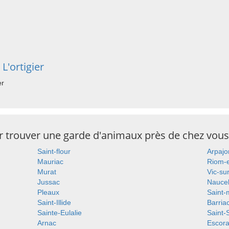
L'ortigier
er
ur trouver une garde d'animaux près de chez vous
Saint-flour
Arpajo
Mauriac
Riom-
Murat
Vic-su
Jussac
Naucel
Pleaux
Saint-
Saint-Illide
Barria
Sainte-Eulalie
Saint-
Arnac
Escora