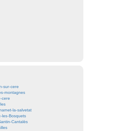
n-sur-cere
es-montagnes
r-cere
les
mamet-la-salvetat
c-les-Bosquets
Santin-Cantalès
illes