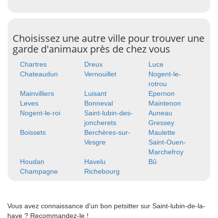
Choisissez une autre ville pour trouver une
garde d'animaux près de chez vous
Chartres
Dreux
Luce
Chateaudun
Vernouillet
Nogent-le-
rotrou
Mainvilliers
Luisant
Epernon
Leves
Bonneval
Maintenon
Nogent-le-roi
Saint-lubin-des-
Auneau
joncherets
Gressey
Boissets
Berchères-sur-
Maulette
Vesgre
Saint-Ouen-
Marchefroy
Houdan
Havelu
Bû
Champagne
Richebourg
Vous avez connaissance d'un bon petsitter sur Saint-lubin-de-la-
haye ? Recommandez-le !