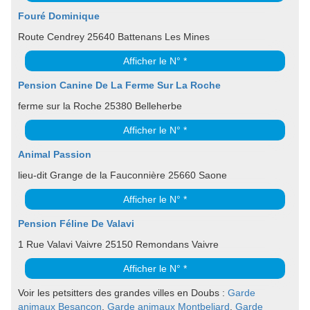
Fouré Dominique
Route Cendrey 25640 Battenans Les Mines
Afficher le N° *
Pension Canine De La Ferme Sur La Roche
ferme sur la Roche 25380 Belleherbe
Afficher le N° *
Animal Passion
lieu-dit Grange de la Fauconnière 25660 Saone
Afficher le N° *
Pension Féline De Valavi
1 Rue Valavi Vaivre 25150 Remondans Vaivre
Afficher le N° *
Voir les petsitters des grandes villes en Doubs :
Garde
animaux Besancon
,
Garde animaux Montbeliard
,
Garde