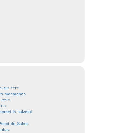
n-sur-cere
es-montagnes
r-cere
les
mamet-la-salvetat
Projet-de-Salers
nhac