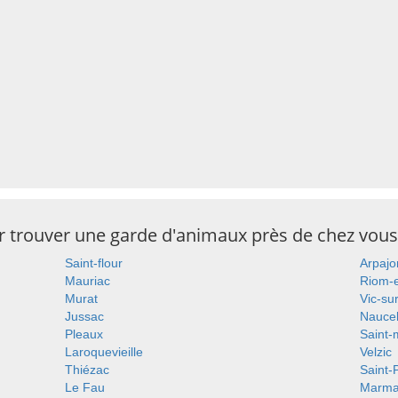
ur trouver une garde d'animaux près de chez vous
Saint-flour
Arpajo
Mauriac
Riom-
Murat
Vic-su
Jussac
Naucel
Pleaux
Saint-
Laroquevieille
Velzic
Thiézac
Saint-
Le Fau
Marma