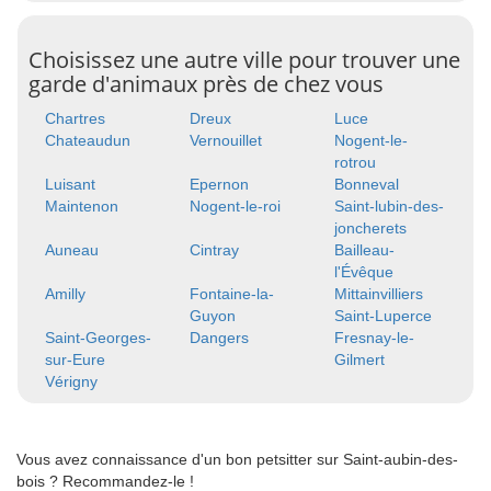
Choisissez une autre ville pour trouver une
garde d'animaux près de chez vous
Chartres
Dreux
Luce
Chateaudun
Vernouillet
Nogent-le-
rotrou
Luisant
Epernon
Bonneval
Maintenon
Nogent-le-roi
Saint-lubin-des-
joncherets
Auneau
Cintray
Bailleau-
l'Évêque
Amilly
Fontaine-la-
Mittainvilliers
Guyon
Saint-Luperce
Saint-Georges-
Dangers
Fresnay-le-
sur-Eure
Gilmert
Vérigny
Vous avez connaissance d'un bon petsitter sur Saint-aubin-des-
bois ? Recommandez-le !