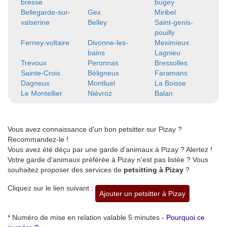
bresse
bugey
Bellegarde-sur-
Gex
Miribel
valserine
Belley
Saint-genis-
pouilly
Ferney-voltaire
Divonne-les-
Meximieux
bains
Lagnieu
Trevoux
Peronnas
Bressolles
Sainte-Croix
Béligneux
Faramans
Dagneux
Montluel
La Boisse
Le Montellier
Niévroz
Balan
Vous avez connaissance d'un bon petsitter sur Pizay ?
Recommandez-le !
Vous avez été déçu par une garde d'animaux à Pizay ? Alertez !
Votre garde d'animaux préférée à Pizay n'est pas listée ? Vous
souhaitez proposer des services de
petsitting à Pizay
?
Cliquez sur le lien suivant :
Ajouter un petsitter à Pizay
* Numéro de mise en relation valable 5 minutes -
Pourquoi ce