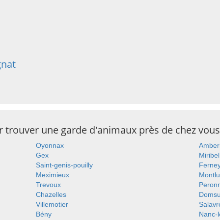
gnat
ur trouver une garde d'animaux près de chez vous
Oyonnax
Amber
Gex
Miribel
Saint-genis-pouilly
Ferney
Meximieux
Montlu
Trevoux
Peron
Chazelles
Domsu
Villemotier
Salavr
Bény
Nanc-l