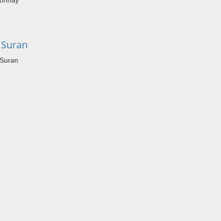
tonnay
 Suran
 Suran