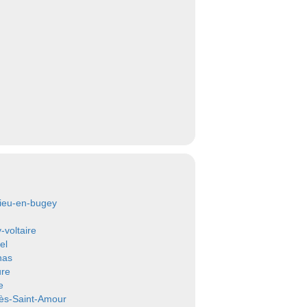
ieu-en-bugey
-voltaire
el
nas
re
e
ès-Saint-Amour