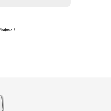
Pirajoux
?