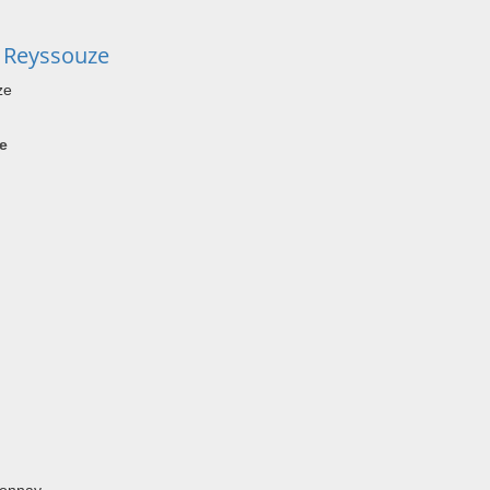
r Reyssouze
ze
e