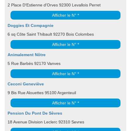
2 Place D'Estienne d'Orves 92300 Levallois Perret
Afficher le N° *
Doggies Et Compagnie
6 sq Côte Saint Thibault 92270 Bois Colombes
Afficher le N° *
Animalement Nôtre
5 Rue Barbès 92170 Vanves
Afficher le N° *
Ceconi Geneviève
9 Bis Rue Alouettes 95100 Argenteuil
Afficher le N° *
Pension Du Pont De Sèvres
18 Avenue Division Leclerc 92310 Sevres