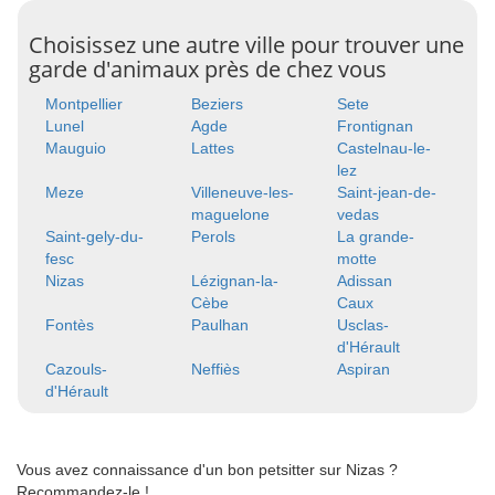
Choisissez une autre ville pour trouver une
garde d'animaux près de chez vous
Montpellier
Beziers
Sete
Lunel
Agde
Frontignan
Mauguio
Lattes
Castelnau-le-
lez
Meze
Villeneuve-les-
Saint-jean-de-
maguelone
vedas
Saint-gely-du-
Perols
La grande-
fesc
motte
Nizas
Lézignan-la-
Adissan
Cèbe
Caux
Fontès
Paulhan
Usclas-
d'Hérault
Cazouls-
Neffiès
Aspiran
d'Hérault
Vous avez connaissance d'un bon petsitter sur Nizas ?
Recommandez-le !