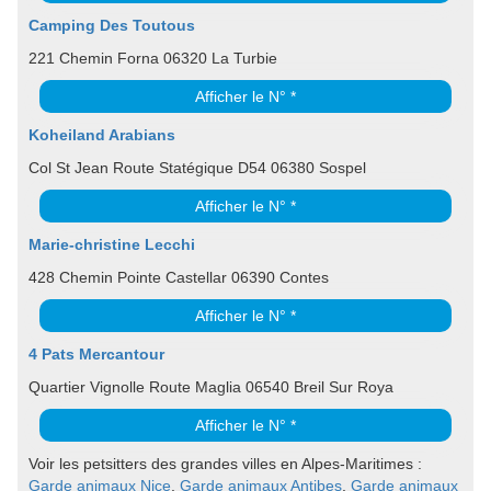
Camping Des Toutous
221 Chemin Forna 06320 La Turbie
Afficher le N° *
Koheiland Arabians
Col St Jean Route Statégique D54 06380 Sospel
Afficher le N° *
Marie-christine Lecchi
428 Chemin Pointe Castellar 06390 Contes
Afficher le N° *
4 Pats Mercantour
Quartier Vignolle Route Maglia 06540 Breil Sur Roya
Afficher le N° *
Voir les petsitters des grandes villes en Alpes-Maritimes :
Garde animaux Nice
,
Garde animaux Antibes
,
Garde animaux