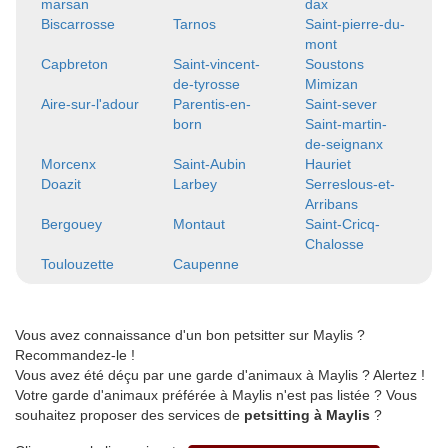
marsan
dax
Biscarrosse
Tarnos
Saint-pierre-du-
mont
Capbreton
Saint-vincent-
Soustons
de-tyrosse
Mimizan
Aire-sur-l'adour
Parentis-en-
Saint-sever
born
Saint-martin-
de-seignanx
Morcenx
Saint-Aubin
Hauriet
Doazit
Larbey
Serreslous-et-
Arribans
Bergouey
Montaut
Saint-Cricq-
Chalosse
Toulouzette
Caupenne
Vous avez connaissance d'un bon petsitter sur Maylis ?
Recommandez-le !
Vous avez été déçu par une garde d'animaux à Maylis ? Alertez !
Votre garde d'animaux préférée à Maylis n'est pas listée ? Vous
souhaitez proposer des services de
petsitting à Maylis
?