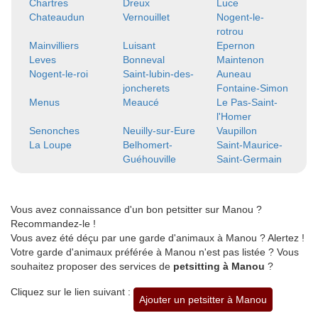
Chartres
Dreux
Luce
Chateaudun
Vernouillet
Nogent-le-
rotrou
Mainvilliers
Luisant
Epernon
Leves
Bonneval
Maintenon
Nogent-le-roi
Saint-lubin-des-
Auneau
joncherets
Fontaine-Simon
Menus
Meaucé
Le Pas-Saint-
l'Homer
Senonches
Neuilly-sur-Eure
Vaupillon
La Loupe
Belhomert-
Saint-Maurice-
Guéhouville
Saint-Germain
Vous avez connaissance d'un bon petsitter sur Manou ?
Recommandez-le !
Vous avez été déçu par une garde d'animaux à Manou ? Alertez !
Votre garde d'animaux préférée à Manou n'est pas listée ? Vous
souhaitez proposer des services de
petsitting à Manou
?
Cliquez sur le lien suivant :
Ajouter un petsitter à Manou