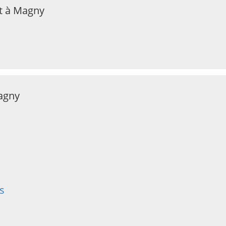
t à Magny
Magny
s