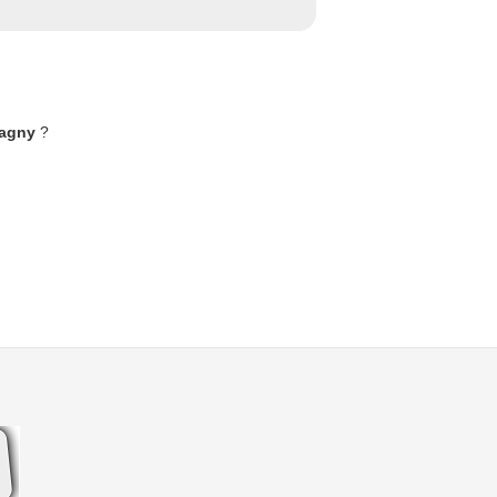
Magny
?