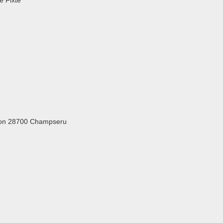
e Fixte
rdon 28700 Champseru