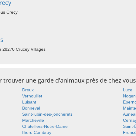
recy
us Crecy
es
e 28270 Crucey Villages
ur trouver une garde d'animaux près de chez vous
Dreux
Luce
Vernouillet
Nogent
Luisant
Epern
Bonneval
Maint
Saint-lubin-des-joncherets
Aunea
Marchéville
Cerna
Châtelliers-Notre-Dame
Saint
Illiers-Combray
Frunc