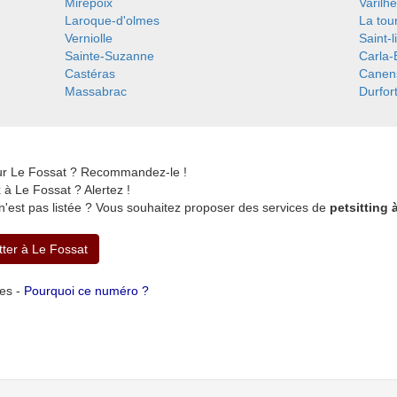
Mirepoix
Varilh
Laroque-d'olmes
La tou
Verniolle
Saint-l
Sainte-Suzanne
Carla-
Castéras
Canen
Massabrac
Durfor
sur Le Fossat ? Recommandez-le !
à Le Fossat ? Alertez !
n'est pas listée ? Vous souhaitez proposer des services de
petsitting 
tter à Le Fossat
tes -
Pourquoi ce numéro ?