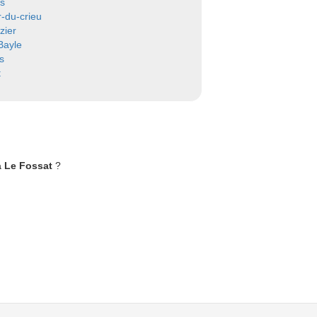
es
r-du-crieu
izier
Bayle
s
t
à Le Fossat
?