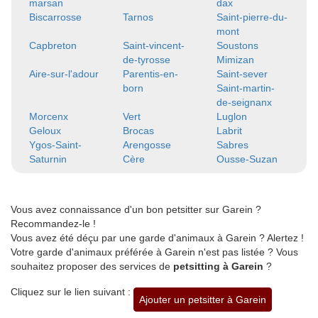
marsan
dax
Biscarrosse
Tarnos
Saint-pierre-du-
mont
Capbreton
Saint-vincent-
Soustons
de-tyrosse
Mimizan
Aire-sur-l'adour
Parentis-en-
Saint-sever
born
Saint-martin-
de-seignanx
Morcenx
Vert
Luglon
Geloux
Brocas
Labrit
Ygos-Saint-
Arengosse
Sabres
Saturnin
Cère
Ousse-Suzan
Vous avez connaissance d'un bon petsitter sur Garein ?
Recommandez-le !
Vous avez été déçu par une garde d'animaux à Garein ? Alertez !
Votre garde d'animaux préférée à Garein n'est pas listée ? Vous
souhaitez proposer des services de
petsitting à Garein
?
Cliquez sur le lien suivant :
Ajouter un petsitter à Garein