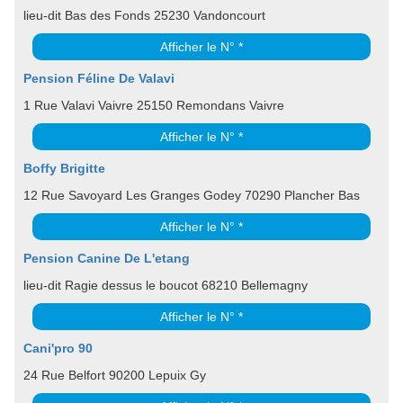
lieu-dit Bas des Fonds 25230 Vandoncourt
Afficher le N° *
Pension Féline De Valavi
1 Rue Valavi Vaivre 25150 Remondans Vaivre
Afficher le N° *
Boffy Brigitte
12 Rue Savoyard Les Granges Godey 70290 Plancher Bas
Afficher le N° *
Pension Canine De L'etang
lieu-dit Ragie dessus le boucot 68210 Bellemagny
Afficher le N° *
Cani'pro 90
24 Rue Belfort 90200 Lepuix Gy