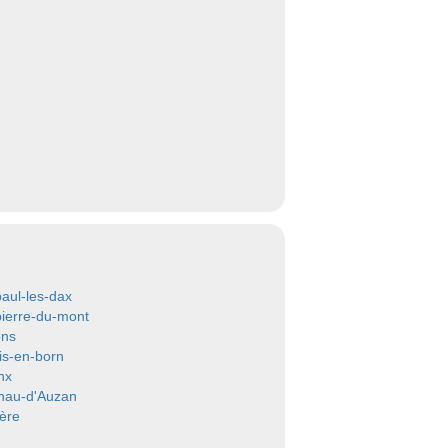
paul-les-dax
pierre-du-mont
ons
is-en-born
nx
nau-d'Auzan
ère