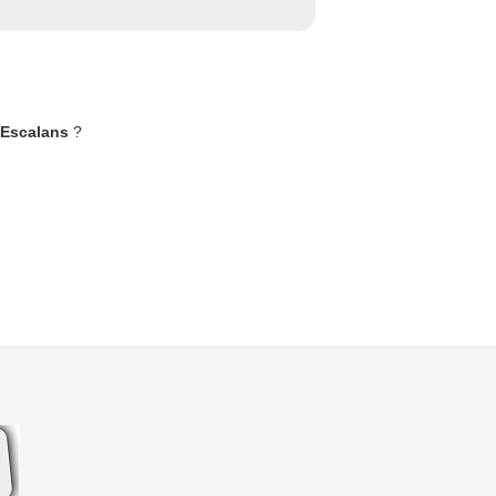
à Escalans
?