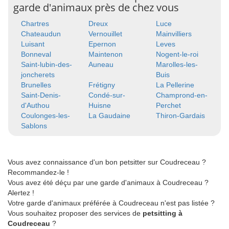
garde d'animaux près de chez vous
Chartres
Dreux
Luce
Chateaudun
Vernouillet
Mainvilliers
Luisant
Epernon
Leves
Bonneval
Maintenon
Nogent-le-roi
Saint-lubin-des-
Auneau
Marolles-les-
joncherets
Buis
Brunelles
Frétigny
La Pellerine
Saint-Denis-
Condé-sur-
Champrond-en-
d'Authou
Huisne
Perchet
Coulonges-les-
La Gaudaine
Thiron-Gardais
Sablons
Vous avez connaissance d'un bon petsitter sur Coudreceau ?
Recommandez-le !
Vous avez été déçu par une garde d'animaux à Coudreceau ?
Alertez !
Votre garde d'animaux préférée à Coudreceau n'est pas listée ?
Vous souhaitez proposer des services de
petsitting à
Coudreceau
?