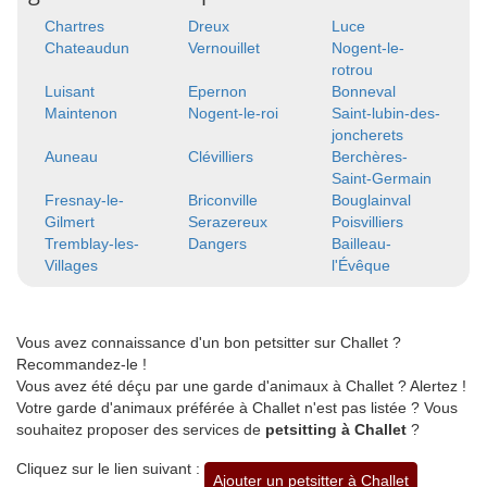
Chartres
Dreux
Luce
Chateaudun
Vernouillet
Nogent-le-
rotrou
Luisant
Epernon
Bonneval
Maintenon
Nogent-le-roi
Saint-lubin-des-
joncherets
Auneau
Clévilliers
Berchères-
Saint-Germain
Fresnay-le-
Briconville
Bouglainval
Gilmert
Serazereux
Poisvilliers
Tremblay-les-
Dangers
Bailleau-
Villages
l'Évêque
Vous avez connaissance d'un bon petsitter sur Challet ?
Recommandez-le !
Vous avez été déçu par une garde d'animaux à Challet ? Alertez !
Votre garde d'animaux préférée à Challet n'est pas listée ? Vous
souhaitez proposer des services de
petsitting à Challet
?
Cliquez sur le lien suivant :
Ajouter un petsitter à Challet