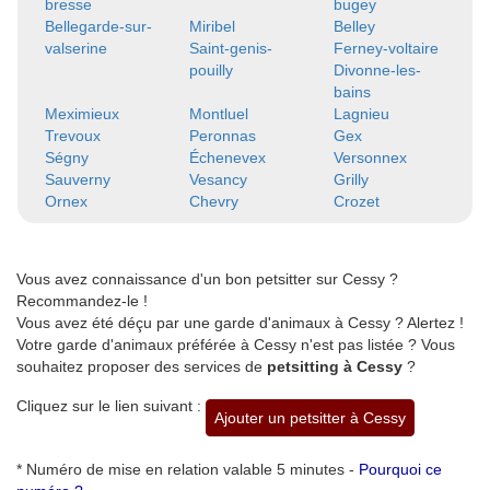
bresse
bugey
Bellegarde-sur-
Miribel
Belley
valserine
Saint-genis-
Ferney-voltaire
pouilly
Divonne-les-
bains
Meximieux
Montluel
Lagnieu
Trevoux
Peronnas
Gex
Ségny
Échenevex
Versonnex
Sauverny
Vesancy
Grilly
Ornex
Chevry
Crozet
Vous avez connaissance d'un bon petsitter sur Cessy ?
Recommandez-le !
Vous avez été déçu par une garde d'animaux à Cessy ? Alertez !
Votre garde d'animaux préférée à Cessy n'est pas listée ? Vous
souhaitez proposer des services de
petsitting à Cessy
?
Cliquez sur le lien suivant :
Ajouter un petsitter à Cessy
* Numéro de mise en relation valable 5 minutes -
Pourquoi ce