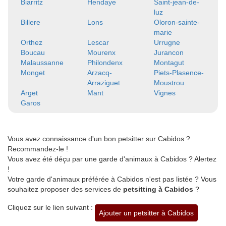
Biarritz
Hendaye
Saint-jean-de-
luz
Billere
Lons
Oloron-sainte-
marie
Orthez
Lescar
Urrugne
Boucau
Mourenx
Jurancon
Malaussanne
Philondenx
Montagut
Monget
Arzacq-
Piets-Plasence-
Arraziguet
Moustrou
Arget
Mant
Vignes
Garos
Vous avez connaissance d'un bon petsitter sur Cabidos ?
Recommandez-le !
Vous avez été déçu par une garde d'animaux à Cabidos ? Alertez
!
Votre garde d'animaux préférée à Cabidos n'est pas listée ? Vous
souhaitez proposer des services de
petsitting à Cabidos
?
Cliquez sur le lien suivant :
Ajouter un petsitter à Cabidos