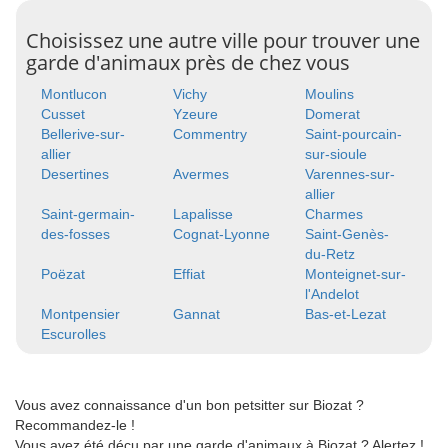
Choisissez une autre ville pour trouver une
garde d'animaux près de chez vous
Montlucon
Vichy
Moulins
Cusset
Yzeure
Domerat
Bellerive-sur-
Commentry
Saint-pourcain-
allier
sur-sioule
Desertines
Avermes
Varennes-sur-
allier
Saint-germain-
Lapalisse
Charmes
des-fosses
Cognat-Lyonne
Saint-Genès-
du-Retz
Poëzat
Effiat
Monteignet-sur-
l'Andelot
Montpensier
Gannat
Bas-et-Lezat
Escurolles
Vous avez connaissance d'un bon petsitter sur Biozat ?
Recommandez-le !
Vous avez été déçu par une garde d'animaux à Biozat ? Alertez !