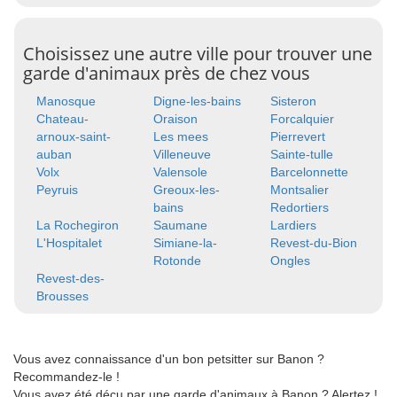
Choisissez une autre ville pour trouver une
garde d'animaux près de chez vous
Manosque
Digne-les-bains
Sisteron
Chateau-
Oraison
Forcalquier
arnoux-saint-
Les mees
Pierrevert
auban
Villeneuve
Sainte-tulle
Volx
Valensole
Barcelonnette
Peyruis
Greoux-les-
Montsalier
bains
Redortiers
La Rochegiron
Saumane
Lardiers
L'Hospitalet
Simiane-la-
Revest-du-Bion
Rotonde
Ongles
Revest-des-
Brousses
Vous avez connaissance d'un bon petsitter sur Banon ?
Recommandez-le !
Vous avez été déçu par une garde d'animaux à Banon ? Alertez !