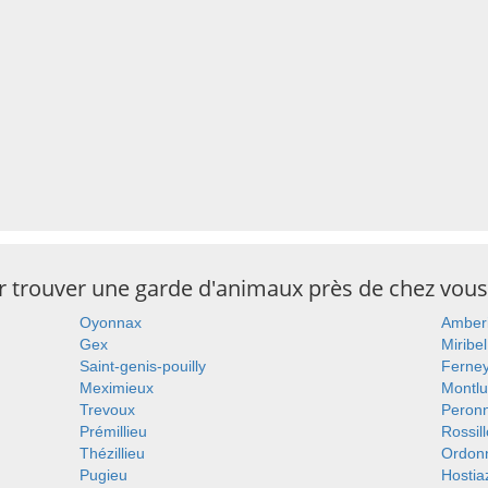
ur trouver une garde d'animaux près de chez vous
Oyonnax
Amber
Gex
Miribel
Saint-genis-pouilly
Ferney
Meximieux
Montlu
Trevoux
Peron
Prémillieu
Rossil
Thézillieu
Ordon
Pugieu
Hostia