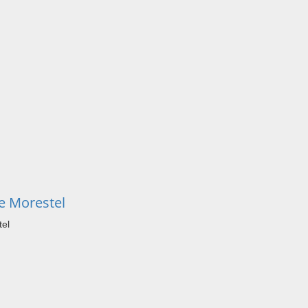
e Morestel
tel