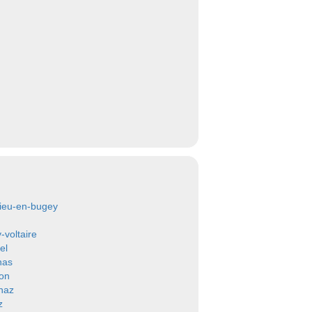
ieu-en-bugey
-voltaire
el
nas
lon
naz
z