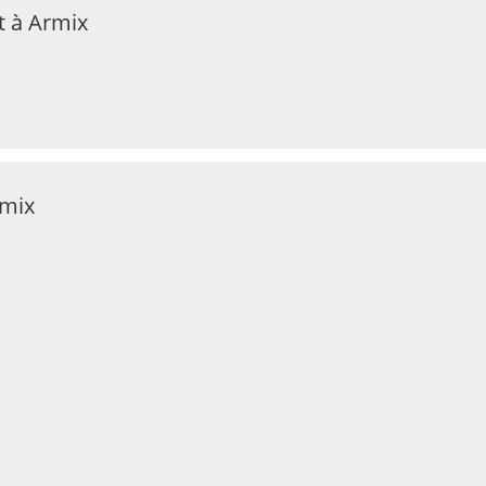
t à Armix
rmix